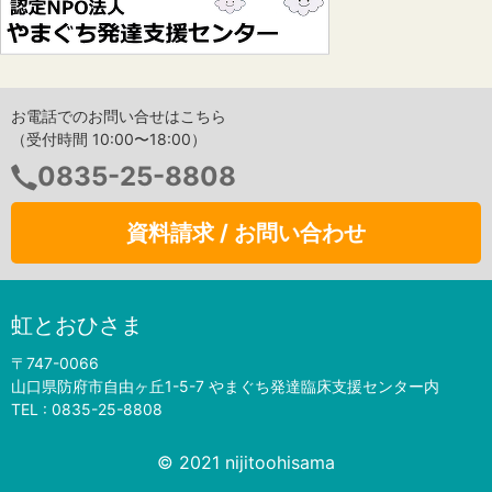
お電話でのお問い合せはこちら
（受付時間 10:00〜18:00）
電
0835-25-8808
話
番
資料請求 / お問い合わせ
号：
虹とおひさま
〒747-0066
山口県防府市自由ヶ丘1-5-7 やまぐち発達臨床支援センター内
TEL :
0835-25-8808
© 2021 nijitoohisama