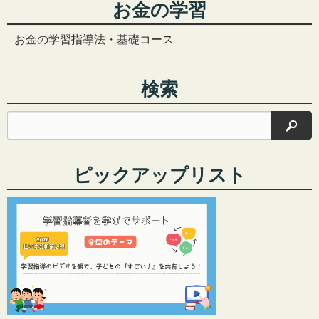
ア
ア
お金の学習
す
す
る
る
お金の学習指導法・基礎コース
検索
検索
ピックアップリスト