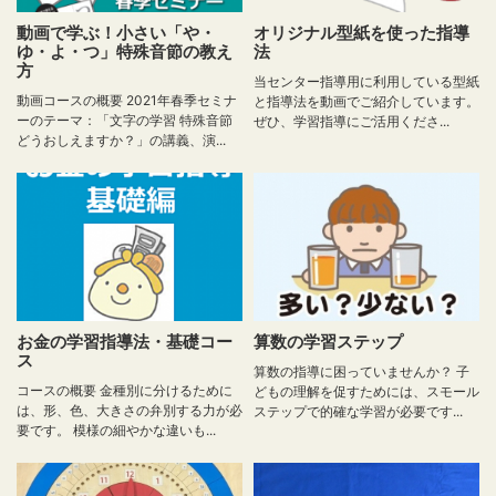
動画で学ぶ！小さい「や・
オリジナル型紙を使った指導
ゆ・よ・つ」特殊音節の教え
法
方
当センター指導用に利用している型紙
動画コースの概要 2021年春季セミナ
と指導法を動画でご紹介しています。
ーのテーマ：「文字の学習 特殊音節
ぜひ、学習指導にご活用くださ...
どうおしえますか？」の講義、演...
お金の学習指導法・基礎コー
算数の学習ステップ
ス
算数の指導に困っていませんか？ 子
コースの概要 金種別に分けるために
どもの理解を促すためには、スモール
は、形、色、大きさの弁別する力が必
ステップで的確な学習が必要です...
要です。 模様の細やかな違いも...