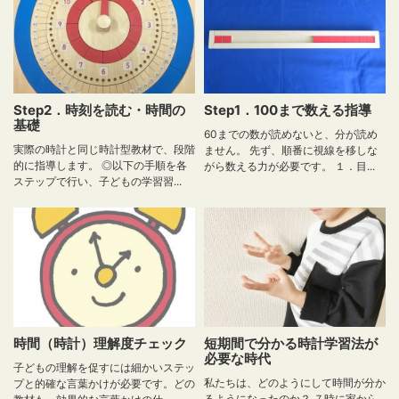
Step2．時刻を読む・時間の
Step1．100まで数える指導
基礎
60までの数が読めないと、分が読め
実際の時計と同じ時計型教材で、段階
ません。 先ず、順番に視線を移しな
的に指導します。 ◎以下の手順を各
がら数える力が必要です。 １．目...
ステップで行い、子どもの学習習...
時間（時計）理解度チェック
短期間で分かる時計学習法が
必要な時代
子どもの理解を促すには細かいステッ
私たちは、どのようにして時間が分か
プと的確な言葉かけが必要です。どの
るようになったのか？ ７時に家から