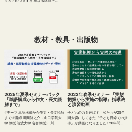
タカナのつまずき 単なる講義だ...
教材・教具・出版物
2025年夏季セミナーパック
2023年春季セミナー 『実態
『単語構成から作文・長文読
把握から実施の指導』指導法
解まで』
と演習動画
#テーマ 単語構成から作文・長文読解
子どもの力を伸ばす！私たちが28年
まで #講師 川間健之介（山口学芸大
間大切にしてきた『子ども目線での指
学 教授 筑波大学 名誉教授） 川...
導』が動画になりました!! 28年間...