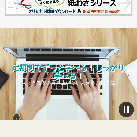
定額制でずっと学べる！しっかり
学べる！
もっと指導の質を上げたい人が学ぶ指導法
ス
ラ
イ
ダ
ー