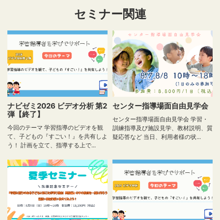
を
セミナー関連
自
動
再
生
を
停
止
す
る
ナビゼミ2026 ビデオ分析 第2
センター指導場面自由見学会
弾【終了】
センター指導場面自由見学会 学習・
今回のテーマ 学習指導のビデオを観
訓練指導及び施設見学、教材説明、質
て、子どもの『すごい！』を共有しよ
疑応答など 当日、利用者様の状...
う！ 計画を立て、指導する上で...