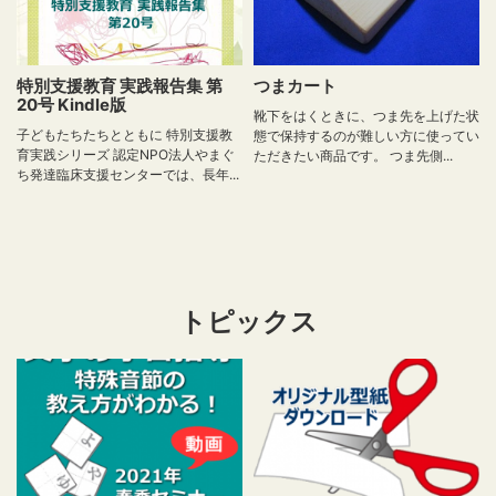
特別支援教育 実践報告集 第
つまカート
20号 Kindle版
靴下をはくときに、つま先を上げた状
子どもたちたちとともに 特別支援教
態で保持するのが難しい方に使ってい
育実践シリーズ 認定NPO法人やまぐ
ただきたい商品です。 つま先側...
ち発達臨床支援センターでは、長年...
トピックス