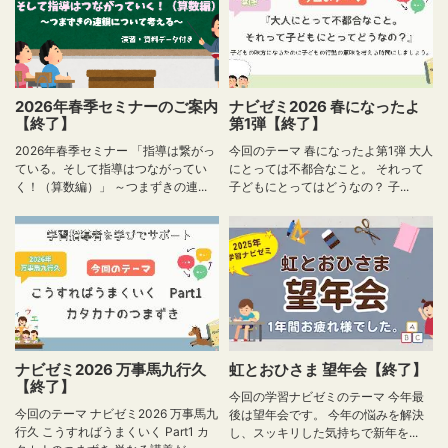
2026年春季セミナーのご案内
ナビゼミ2026 春になったよ
【終了】
第1弾【終了】
2026年春季セミナー 「指導は繋がっ
今回のテーマ 春になったよ第1弾 大人
ている。そして指導はつながってい
にとっては不都合なこと。 それって
く！（算数編）」 ～つまずきの連...
子どもにとってはどうなの？ 子...
ナビゼミ2026 万事馬九行久
虹とおひさま 望年会【終了】
【終了】
今回の学習ナビゼミのテーマ 今年最
今回のテーマ ナビゼミ2026 万事馬九
後は望年会です。 今年の悩みを解決
行久 こうすればうまくいく Part1 カ
し、スッキリした気持ちで新年を...