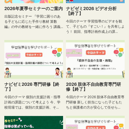
2026年夏季セミナーのご案内
ナビゼミ2026 ビデオ分析
【終了】
出版記念セミナー 『学習に困りのあ
今回のテーマ 学習指導のビデオを観
る子どもに応じた手作り教材 算数
て、子どもの『すごい！』を共有しよ
編』の中の教材を一緒に作ろう 講義...
う！ 前回、指導計画作成上の課...
ナビゼミ2026 専門研修【終
2026 肢体不自由教育専門研
了】
修【終了】
今回のテーマ 個別の支援計画・指導
今回のテーマ 2026 肢体不自由教育専
計画の課題について考えよう 今、学
門研修 新しく担当になった子どもた
校現場では、個別の支援計画、そ...
ちと保護者の方が安心して任せら...