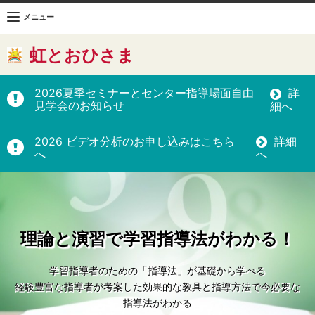
メニュー
虹とおひさま
詳
2026夏季セミナーとセンター指導場面自由
見学会のお知らせ
細へ
詳細
2026 ビデオ分析のお申し込みはこちら
へ
へ
理論と演習で学習指導法がわかる！
学習指導者のための「指導法」が基礎から学べる
経験豊富な指導者が考案した効果的な教具と指導方法で今必要な
指導法がわかる