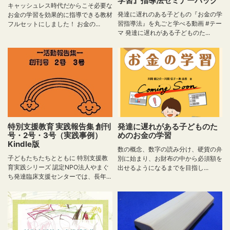
学習』指導法セミナーパック
キャッシュレス時代だからこそ必要な
発達に遅れのある子どもの『お金の学
お金の学習を効果的に指導できる教材
習指導法』を丸ごと学べる動画 #テー
フルセットにしました！ お金の...
マ 発達に遅れがある子どものた...
特別支援教育 実践報告集 創刊
発達に遅れがある子どものた
号・2号・3号（実践事例）
めのお金の学習
Kindle版
数の概念、数字の読み分け、硬貨の弁
子どもたちたちとともに 特別支援教
別に始まり、お財布の中から必須額を
育実践シリーズ 認定NPO法人やまぐ
出せるようになるまでを目指し...
ち発達臨床支援センターでは、長年...